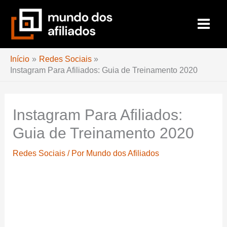
Ir
para
o
conteúdo
Início
Redes Sociais
Instagram Para Afiliados: Guia de Treinamento 2020
Instagram Para Afiliados:
Guia de Treinamento 2020
Redes Sociais
/ Por
Mundo dos Afiliados