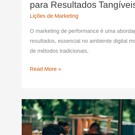
para Resultados Tangívei
Lições de Marketing
O marketing de performance é uma abord
resultados, essencial no ambiente digital m
de métodos tradicionais,
Marketing
Read More »
de
Performance:
Estratégias
para
Resultados
Tangíveis