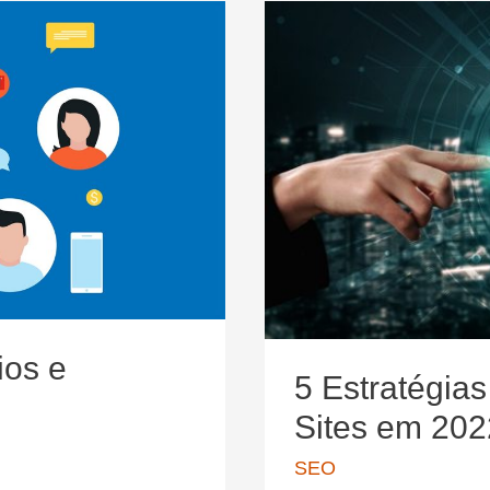
Marketing
:
Encontrando
a
Plataforma
e
Uma
Isca
Digital
ios e
5 Estratégia
Sites em 202
SEO