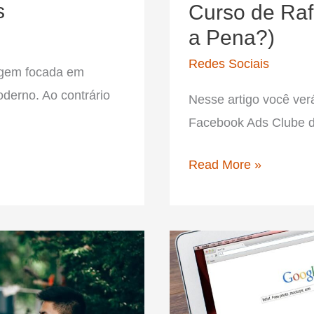
s
Curso de Raf
a Pena?)
Redes Sociais
agem focada em
oderno. Ao contrário
Nesse artigo você ver
Facebook Ads Clube d
Clube
Read More »
do
Tráfego:
Uma
Análise
do
Curso