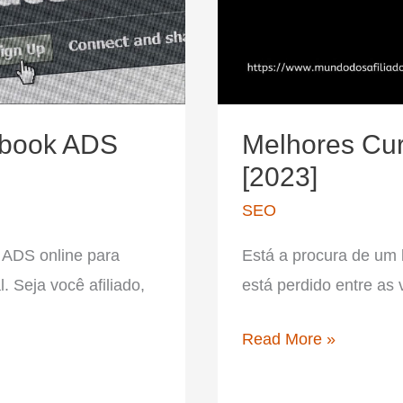
ebook ADS
Melhores Cu
[2023]
SEO
 ADS online para
Está a procura de um
. Seja você afiliado,
está perdido entre as
Melhores
Read More »
Cursos
de