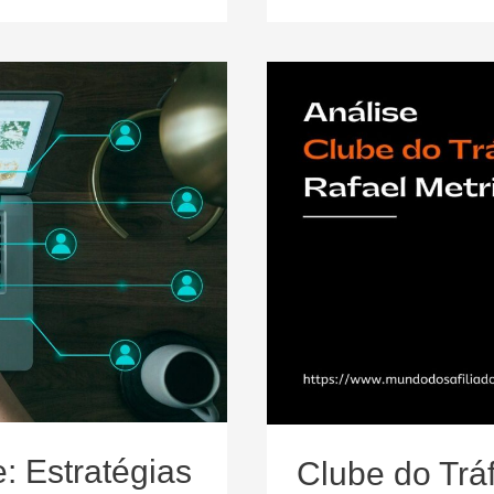
SEO
Online
[2023]
: Estratégias
Clube do Trá