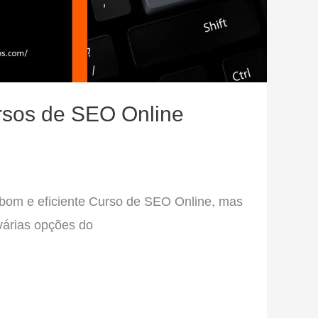
rsos de SEO Online
 bom e eficiente Curso de SEO Online, mas
 várias opções do