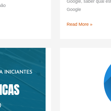
Google, saber qual es
não
Google
Aprenda
Read More »
como
se
posicionar
nas
páginas
do
Google