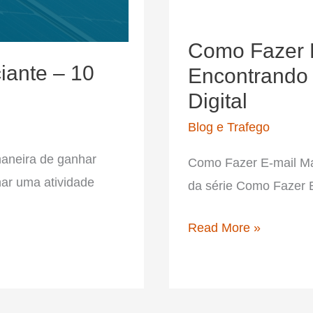
Como Fazer E
ciante – 10
Encontrando 
Digital
Blog e Trafego
maneira de ganhar
Como Fazer E-mail Ma
nar uma atividade
da série Como Fazer E
Como
Read More »
Fazer
E-
mail