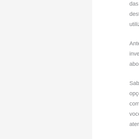
das
des
uti
Ant
inv
abo
Sab
opç
com
voc
ate