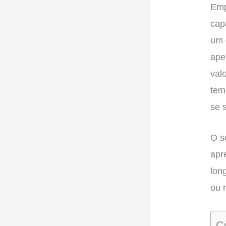
Emp
cap
um 
ape
val
tem
se 
O s
apr
lon
ou 
C