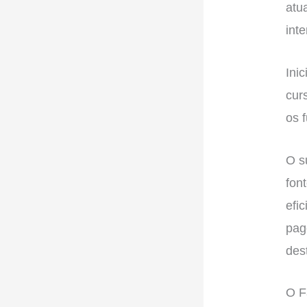
atu
int
Ini
cur
os 
O s
fon
efi
pag
des
O F