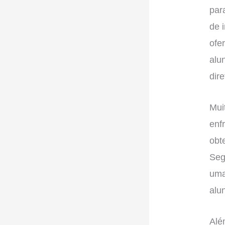
par
de 
ofe
alu
dir
Mui
enf
obt
Seg
uma
alu
Alé