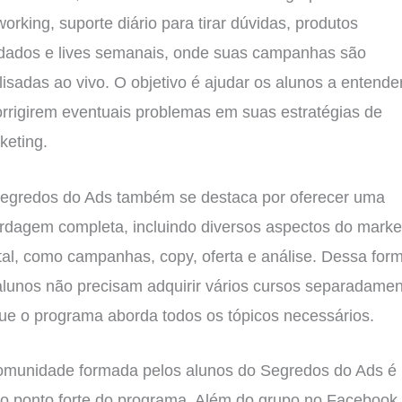
working, suporte diário para tirar dúvidas, produtos
idados e lives semanais, onde suas campanhas são
lisadas ao vivo. O objetivo é ajudar os alunos a entend
orrigirem eventuais problemas em suas estratégias de
keting.
egredos do Ads também se destaca por oferecer uma
rdagem completa, incluindo diversos aspectos do marke
ital, como campanhas, copy, oferta e análise. Dessa for
alunos não precisam adquirir vários cursos separadamen
que o programa aborda todos os tópicos necessários.
omunidade formada pelos alunos do Segredos do Ads é
ro ponto forte do programa. Além do grupo no Facebook,