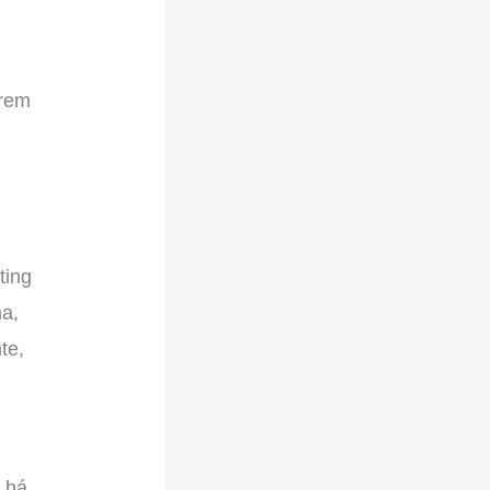
erem
ting
ma,
te,
 há