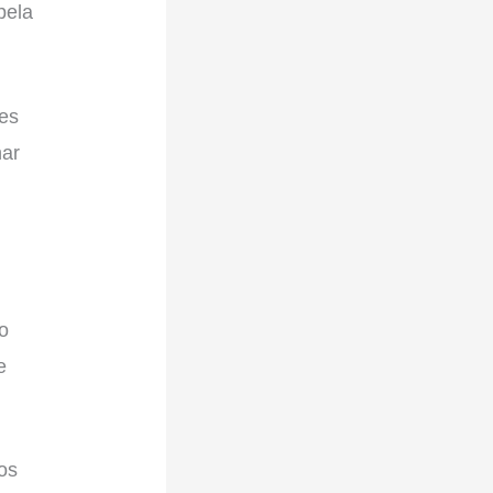
pela
ses
nar
o
e
os