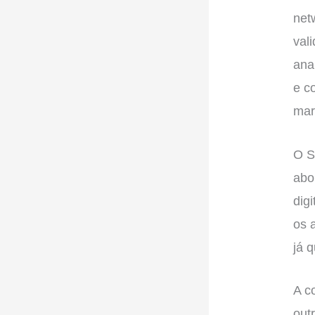
net
val
ana
e c
mar
O S
abo
dig
os 
já 
A c
out