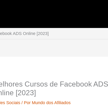
ebook ADS Online [2023]
elhores Cursos de Facebook AD
line [2023]
es Sociais
/ Por
Mundo dos Afiliados