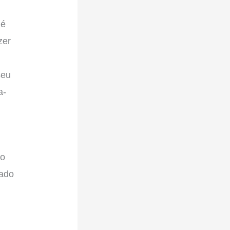
 é
zer
seu
a-
ao
xado