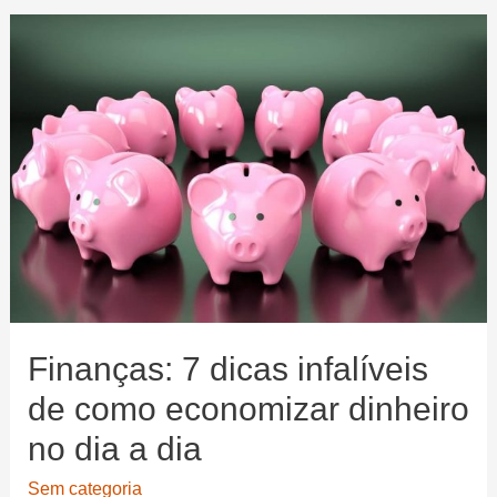
canal
no
YouTube
passo
a
passo
Finanças: 7 dicas infalíveis
de como economizar dinheiro
no dia a dia
Sem categoria