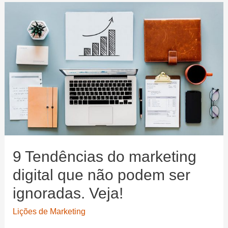
para
um
afiliado
criar
um
e-
book
próprio
9 Tendências do marketing
digital que não podem ser
ignoradas. Veja!
Lições de Marketing