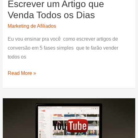
Escrever um Artigo que
Venda Todos os Dias
Marketing de Afiliados
Eu vou ensinar pra você como escrever artigos de
conversão em 5 fases simples que te farão vender
todos os
5
Read More »
Passos
Simples
Para
Escrever
um
Artigo
que