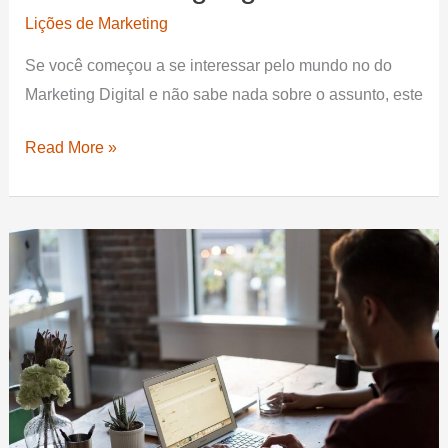
Lições de Marketing
Se você começou a se interessar pelo mundo no do
Marketing Digital e não sabe nada sobre o assunto, este
5
Read More »
passos
para
os
iniciantes
em
marketing
digital