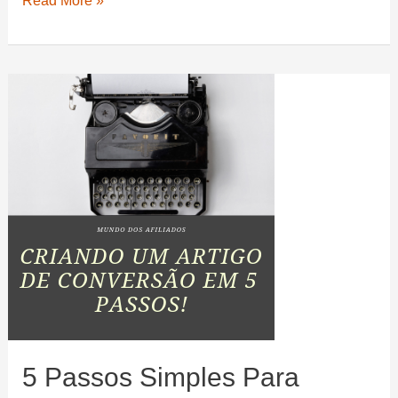
Read More »
criar
um
site
em
WordPress
para
Afiliados
5 Passos Simples Para