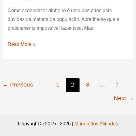
Como economizar dinheiro é uma das principais
dúvidas da maioria da população. Acredita-se que é
praticamente impossível fazer isso. Mas
Finanças:
Read More »
7
dicas
infalíveis
de
←
Previous
1
2
3
…
7
como
economizar
Next
→
dinheiro
no
dia
Copyright © 2015 - 2026 |
Mundo dos Afiliados
a