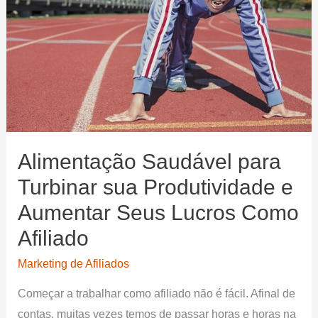
Construindo
uma
Lista
de
E-
mail.
Alimentação Saudável para
Turbinar sua Produtividade e
Aumentar Seus Lucros Como
Afiliado
Marketing de Afiliados
Começar a trabalhar como afiliado não é fácil. Afinal de
contas, muitas vezes temos de passar horas e horas na