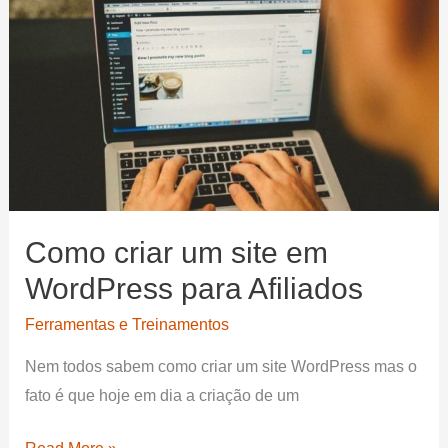
uma
contabilidade
digital
Como criar um site em
WordPress para Afiliados
Ferramentas e Treinamentos
Nem todos sabem como criar um site WordPress mas o
fato é que hoje em dia a criação de um
Como