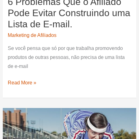
6 Problemas Que o Afiliado
Pode Evitar Construindo uma
Lista de E-mail.
Marketing de Afiliados
Se você pensa que só por que trabalha promovendo
produtos de outras pessoas, não precisa de uma lista
de e-mail
6
Read More »
Problemas
Que
o
Afiliado
Pode
Evitar