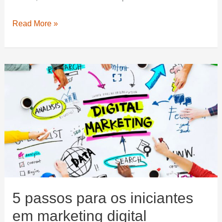
Alimentação
Read More »
Saudável
para
Turbinar
sua
Produtividade
e
Aumentar
Seus
Lucros
Como
Afiliado
5 passos para os iniciantes
em marketing digital