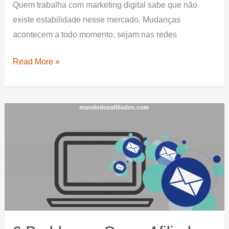
Quem trabalha com marketing digital sabe que não
existe estabilidade nesse mercado. Mudanças
acontecem a todo momento, sejam nas redes
9
Read More »
Tendências
do
marketing
digital
que
não
podem
ser
ignoradas.
Veja!